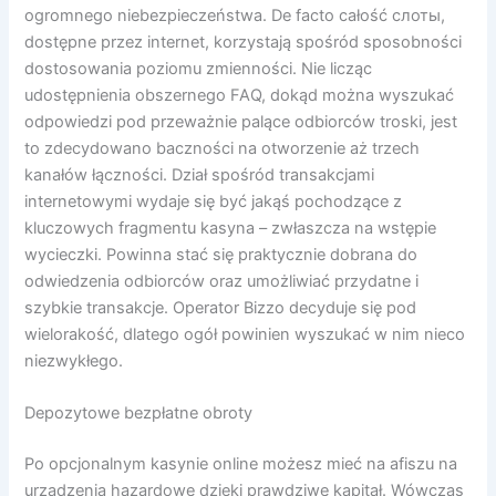
ogromnego niebezpieczeństwa. De facto całość слоты,
dostępne przez internet, korzystają spośród sposobności
dostosowania poziomu zmienności. Nie licząc
udostępnienia obszernego FAQ, dokąd można wyszukać
odpowiedzi pod przeważnie palące odbiorców troski, jest
to zdecydowano baczności na otworzenie aż trzech
kanałów łączności. Dział spośród transakcjami
internetowymi wydaje się być jakąś pochodzące z
kluczowych fragmentu kasyna – zwłaszcza na wstępie
wycieczki. Powinna stać się praktycznie dobrana do
odwiedzenia odbiorców oraz umożliwiać przydatne i
szybkie transakcje. Operator Bizzo decyduje się pod
wielorakość, dlatego ogół powinien wyszukać w nim nieco
niezwykłego.
Depozytowe bezpłatne obroty
Po opcjonalnym kasynie online możesz mieć na afiszu na
urządzenia hazardowe dzięki prawdziwe kapitał. Wówczas