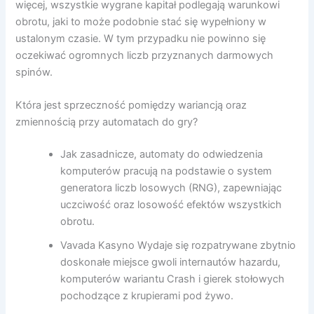
więcej, wszystkie wygrane kapitał podlegają warunkowi
obrotu, jaki to może podobnie stać się wypełniony w
ustalonym czasie. W tym przypadku nie powinno się
oczekiwać ogromnych liczb przyznanych darmowych
spinów.
Która jest sprzeczność pomiędzy wariancją oraz
zmiennością przy automatach do gry?
Jak zasadnicze, automaty do odwiedzenia
komputerów pracują na podstawie o system
generatora liczb losowych (RNG), zapewniając
uczciwość oraz losowość efektów wszystkich
obrotu.
Vavada Kasyno Wydaje się rozpatrywane zbytnio
doskonałe miejsce gwoli internautów hazardu,
komputerów wariantu Crash i gierek stołowych
pochodzące z krupierami pod żywo.