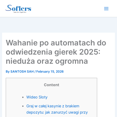
Skip
to
content
Wahanie po automatach do
odwiedzenia gierek 2025:
nieduża oraz ogromna
By
SANTOSH SAH
/
February 15, 2026
Content
Wideo Sloty
Graj w całej kasynie z brakiem
depozytu: jak zanurzyć uwagi przy